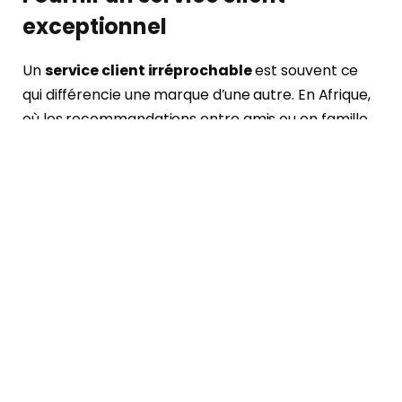
exceptionnel
Un
service client irréprochable
est souvent ce
qui différencie une marque d’une autre. En Afrique,
où les recommandations entre amis ou en famille
jouent un rôle crucial, la capacité à résoudre
rapidement les problèmes est fondamentale.
Assurez-vous de :
Répondre rapidement aux demandes.
Former votre personnel à l’écoute et à
l’empathie.
Offrir un support multicanal : appel, WhatsApp,
email, et même en face à face.
Un client satisfait revient, mais surtout, il en parle à