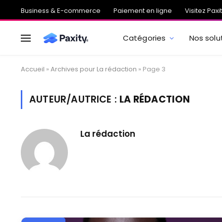
Business & E-commerce
Paiement en ligne
Visitez Paxi
Catégories
Nos solu
Accueil
»
Archives pour La rédaction
»
Page 3
AUTEUR/AUTRICE :
LA RÉDACTION
La rédaction